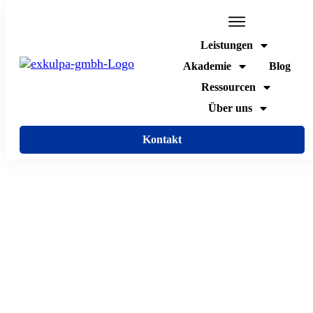
Leistungen
Akademie
Blog
Ressourcen
Über uns
Kontakt
/
/
/
exkulpa
Blog
Arbeitssicherheit
8 hilfreiche Tipps zum Schutz vor dem Coronavirus
8 hilfreiche Tipps zum Schutz vor
dem Coronavirus